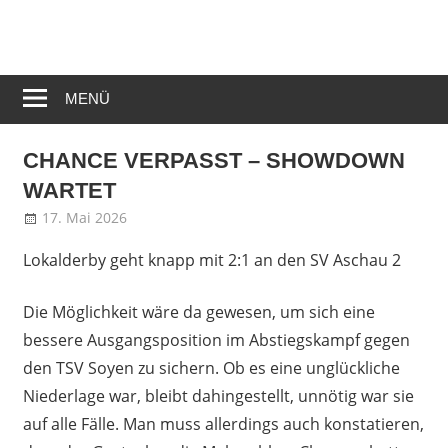
Zum
Sportverein
Inhalt
Spielvereinig
von
springen
Jettenbach
Jettenbach
MENÜ
am
e.V.
Inn
CHANCE VERPASST – SHOWDOWN
WARTET
17. Mai 2026
Peter Schillmaier
Allgemein
Lokalderby geht knapp mit 2:1 an den SV Aschau 2
Die Möglichkeit wäre da gewesen, um sich eine
bessere Ausgangsposition im Abstiegskampf gegen
den TSV Soyen zu sichern. Ob es eine unglückliche
Niederlage war, bleibt dahingestellt, unnötig war sie
auf alle Fälle. Man muss allerdings auch konstatieren,